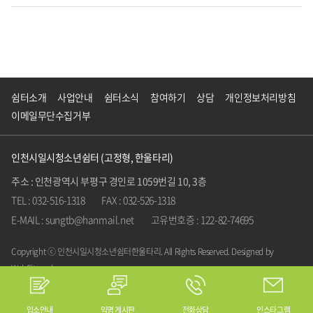
쉼터소개
사업안내
쉼터소식
참여하기
상담
개인정보처리방침
이메일무단수집거부
인천시일시청소년쉼터 (고정형, 한울타리)
주소 : 인천광역시 부평구 경인로 1059번길 10, 3층
TEL : 032-516-1318
FAX : 032-526-1318
E-MAIL : sungtb@hanmail.net
고유번호증 : 122-82-74695
Copyright ⓒ 인천시일시청소년쉼터한울타리. All Rights Reserved.
Designed by
WebSite.co.kr
입소안내
익명 게시판
전화상담
인스타그램