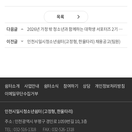
목록
다음글
2026년 가정 밖 청소년과 함께하는 대학생 서포터즈 2기 모집
이전글
인천시일시청소년쉼터(고정형, 한울타리) 채용공고(팀원)
쉼터소개
사업안내
쉼터소식
참여하기
상담
개인정보처리방침
이메일무단수집거부
인천시일시청소년쉼터 (고정형, 한울타리)
주소 : 인천광역시 부평구 경인로 1059번길 10, 3층
TEL : 032-516-1318
FAX : 032-526-1318