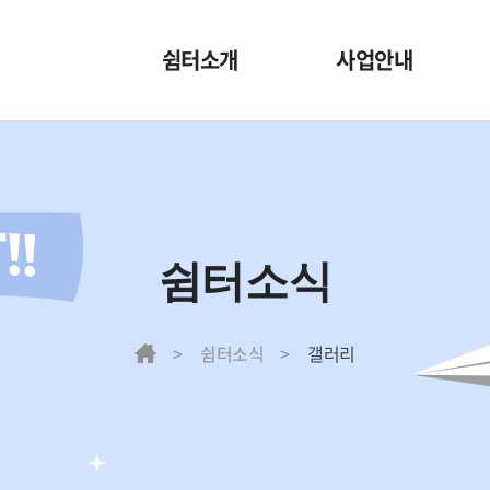
쉼터소개
사업안내
쉼터소개
내부사업
조직도
외부사업
오시는길
특별사업
쉼터소식
쉼터 둘러보기
쉼터소식
갤러리